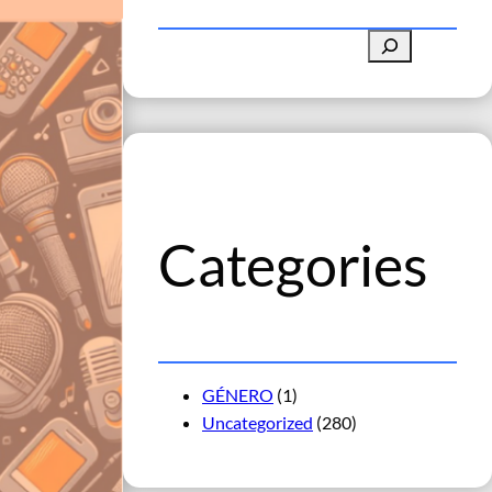
B
u
s
c
a
r
Categories
GÉNERO
(1)
Uncategorized
(280)