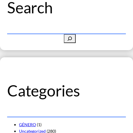
Search
B
u
s
c
a
r
Categories
GÉNERO
(1)
Uncategorized
(280)